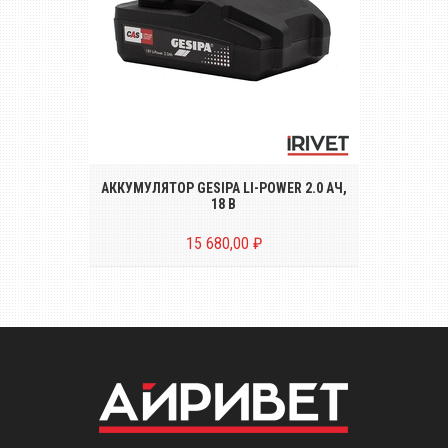
Аккумуляторная батарея GESIPA CAS Li-
Power 2.0 Ач, 18В для заклёпочников
ACCUBIRD PRO, POWERBIRD PRO и FIREBIRD
PRO с...
АККУМУЛЯТОР GESIPA LI-POWER 2.0 АЧ,
18 В
15 680,00 ₽