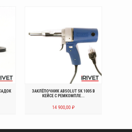
ок
Электрозаклёпочник для установки
Р
жных
вытяжных заклёпок диаметром от Ø
элект
3...
САДОК
ЗАКЛЁПОЧНИК ABSOLUT SK 1005 В
РЕМКО
КЕЙСЕ С РЕМКОМПЛЕ...
14 900,00 ₽