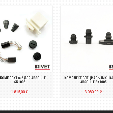
Ремкомплект №2 для
Набор специальных насад
ектрического заклёпочника
ABSOLUT SK1005 для вытя
ABSOLUT SK1005
заклёпок Ø 4....
КОМПЛЕКТ №2 ДЛЯ ABSOLUT
КОМПЛЕКТ СПЕЦИАЛЬНЫХ НА
SK1005
ABSOLUT SK1005
1 815,00 ₽
3 080,00 ₽