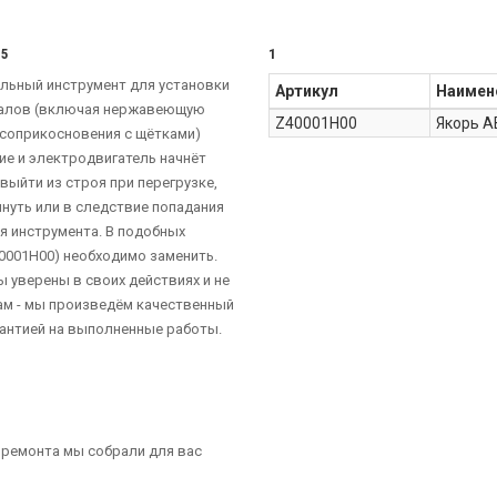
05
1
альный инструмент для установки
Артикул
Наимен
иалов (включая нержавеющую
Z40001H00
Якорь A
е соприкосновения с щётками)
ие и электродвигатель начнёт
выйти из строя при перегрузке,
януть или в следствие попадания
я инструмента. В подобных
40001H00) необходимо заменить.
 уверены в своих действиях и не
нам - мы произведём качественный
арантией на выполненные работы.
 ремонта мы собрали для вас