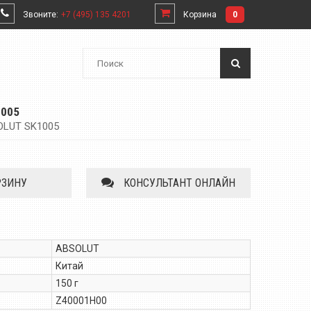
Звоните:
+7 (495) 135 4201
Корзина
0
1005
OLUT SK1005
РЗИНУ
КОНСУЛЬТАНТ ОНЛАЙН
ABSOLUT
Китай
150 г
Z40001H00