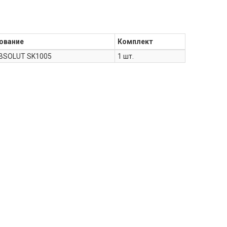
ование
Комплект
BSOLUT SK1005
1 шт.