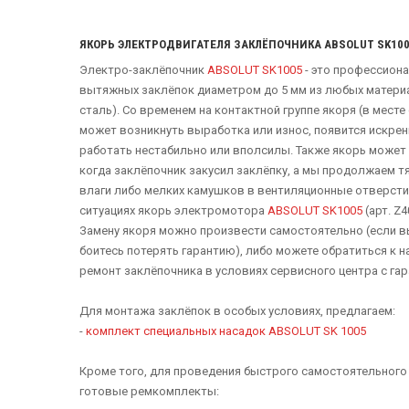
ЯКОРЬ ЭЛЕКТРОДВИГАТЕЛЯ ЗАКЛЁПОЧНИКА ABSOLUT SK10
Электро-заклёпочник
ABSOLUT SK1005
- это профессион
вытяжных заклёпок диаметром до 5 мм из любых матер
сталь). Со временем на контактной группе якоря (в мест
может возникнуть выработка или износ, появится искрен
работать нестабильно или вполсилы. Также якорь может 
когда заклёпочник закусил заклёпку, а мы продолжаем т
влаги либо мелких камушков в вентиляционные отверсти
ситуациях якорь электромотора​
ABSOLUT SK1005
(арт. Z
Замену якоря можно произвести самостоятельно (если вы
боитесь потерять гарантию), либо можете обратиться к 
ремонт заклёпочника​ в условиях сервисного центра с г
Для монтажа заклёпок в особых условиях, предлагаем:
-
комплект специальных насадок ABSOLUT SK 1005
Кроме того, для проведения быстрого самостоятельного
готовые ремкомплекты: