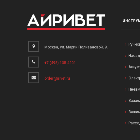
ИНСТРУ
Ручно
Москва, ул. Марии Поливановой, 9.
Насад
+7 (495) 135 4201
Аккум
Элект
order@irivet.ru
Пневм
Зажим
Зажим
Расхо