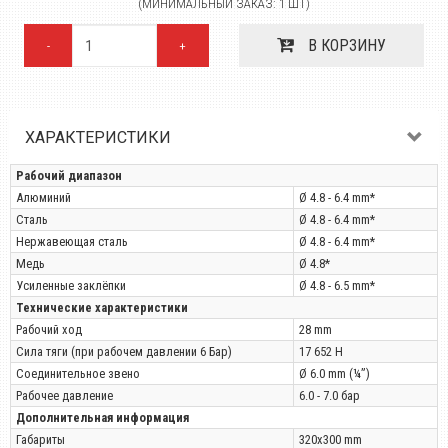
(МИНИМАЛЬНЫЙ ЗАКАЗ: 1 ШТ)
В КОРЗИНУ
-
+
ХАРАКТЕРИСТИКИ
Рабочий диапазон
Алюминий
Ø 4.8 - 6.4 mm*
Сталь
Ø 4.8 - 6.4 mm*
Нержавеющая сталь
Ø 4.8 - 6.4 mm*
Медь
Ø 4.8*
Усиленные заклёпки
Ø 4.8 - 6.5 mm*
Технические характеристики
Рабочий ход
28 mm
Сила тяги (при рабочем давлении 6 Бар)
17 652 Н
Соединительное звено
Ø 6.0 mm (¼”)
Рабочее давление
6.0 - 7.0 бар
Дополнительная информация
Габариты
320x300 mm