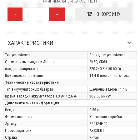
(МИНИМАЛЬНЫЙ ЗАКАЗ: 1 ШТ)
В КОРЗИНУ
-
+
ХАРАКТЕРИСТИКИ
Тип устройства
Зарядное устройство
Совместимые модели Absolut
SK50, SK64
входное напряжение
220-240 В / 50-60 Гц
Выходное напряжение
14.4 В постоянного тока
Технические характеристики
Тип аккумуляторных батарей
Щелочные Li-Ion 14.4 В
Время зарядки аккумулятора 1.3 Ач / 2.6 Ач
30 / 60 минут
Дополнительная информация
Вес, кг
0.55 кг
Форма поставки
Картонная коробка
Артикул
Z40124H00
Производитель
ABSOLUT
Страна
Китай