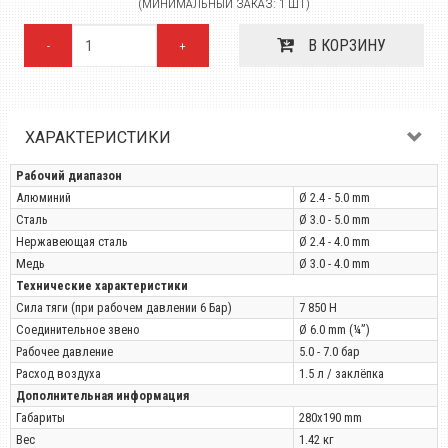
(МИНИМАЛЬНЫЙ ЗАКАЗ: 1 ШТ)
В КОРЗИНУ
-
+
ХАРАКТЕРИСТИКИ
Рабочий диапазон
Алюминий
Ø 2.4 - 5.0 mm
Сталь
Ø 3.0 - 5.0 mm
Нержавеющая сталь
Ø 2.4 - 4.0 mm
Медь
Ø 3.0 - 4.0 mm
Технические характеристики
Сила тяги (при рабочем давлении 6 Бар)
7 850 Н
Соединительное звено
Ø 6.0 mm (¼”)
Рабочее давление
5.0 - 7.0 бар
Расход воздуха
1.5 л / заклёпка
Дополнительная информация
Габариты
280x190 mm
Вес
1.42 кг