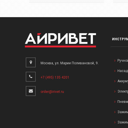
ИНСТРУ
Ручно
Москва, ул. Марии Поливановой, 9.
Насад
+7 (495) 135 4201
Аккум
Элект
order@irivet.ru
Пневм
Зажим
Зажим