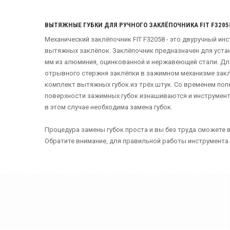
ВЫТЯЖНЫЕ ГУБКИ ДЛЯ РУЧНОГО ЗАКЛЁПОЧНИКА
FIT F3205
Механический заклёпочник FIT F32058 - это двуручный ин
вытяжных заклёпок. Заклёпочник предназначен для уста
мм из алюминия, оцинкованной и нержавеющей стали. Дл
отрывного стержня заклёпки в зажимном механизме заклё
комплект вытяжных губок из трёх штук. Со временем поп
поверхности зажимных губок изнашиваются и инструмент 
в этом случае необходима замена губок.
Процедура замены губок проста и вы без труда сможете 
Обратите внимание, для правильной работы инструмента