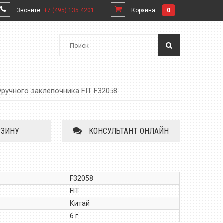
Звоните:
+7 (495) 135 4201
Корзина
0
уручного заклёпочника FIT F32058
)
РЗИНУ
КОНСУЛЬТАНТ ОНЛАЙН
F32058
FIT
Китай
6 г