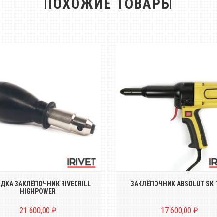
ПОХОЖИЕ ТОВАРЫ
тер на дрель/шуруповёрт для
Электрозаклёпочник для уст
ановки стальных вытяжных
вытяжных заклёпок диаметро
заклёпо...
3...
ДКА ЗАКЛЁПОЧНИК RIVEDRILL
ЗАКЛЁПОЧНИК ABSOLUT SK 
HIGHPOWER
21 600,00 ₽
17 600,00 ₽