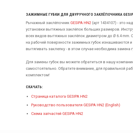
ЗАЖИМНЫЕ ГУБКИ ДЛЯ ДВУРУЧНОГО ЗАКЛЁПОЧНИКА GESIP
Рычажный заклёпочник
GESIPA HN2
(арт 1434107) - это н
установки вытяжных заклёпок больших размеров. Инстру
всех видов вытяжных заклёпок диаметром до Ø 6.4 mm. 
на рабочей поверхности зажимных губок изнашиваются и
вытягивать заклепку - в этом случае необходима замена г
Для замены губок вы можете обратиться в нашу компани
самостоятельно. Обратите внимание, для правильной ра
комплектом!
СКАЧАТЬ:
Страница каталога GESIPA HN2
Руководство пользователя GESIPA HN2 (English)
Схема запчастей GESIPA HN2