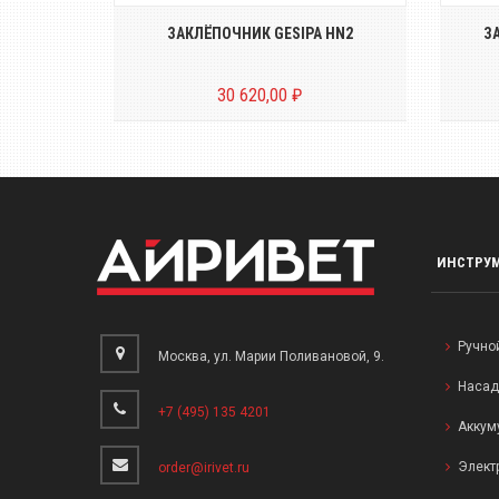
L 60N
ЗАКЛЁПОЧНИК GESIPA HN2
З
30 620,00 ₽
ИНСТРУ
Ручно
Москва, ул. Марии Поливановой, 9.
Насад
+7 (495) 135 4201
Аккум
Элект
order@irivet.ru