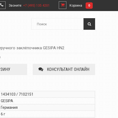
Звоните:
+7 (495) 135 4201
Корзина
0
уручного заклёпочника GESIPA HN2
)
РЗИНУ
КОНСУЛЬТАНТ ОНЛАЙН
1434103 / 7102151
GESIPA
Германия
6 г