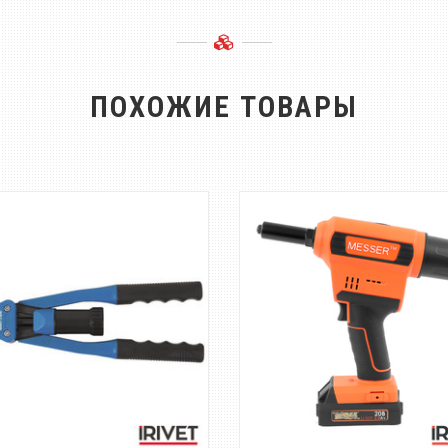
ПОХОЖИЕ ТОВАРЫ
й рычажный заклёпочник для
Беспроводной аккумулято
ных заклёпок диаметром от Ø
инструмент для установ
4....
вытяжных заклё...