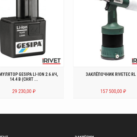
Аккумуляторная батарея
Пневмогидравлически
енной ёмкости GESIPA Li-Ion
заклёпочник для структур
2.6 Ач, 14....
заклёпок диаметром...
УЛЯТОР GESIPA LI-ION 2.6 АЧ,
ЗАКЛЁПОЧНИК RIVETEC RL 
14.4 В (СНЯТ ...
29 230,00 ₽
157 500,00 ₽