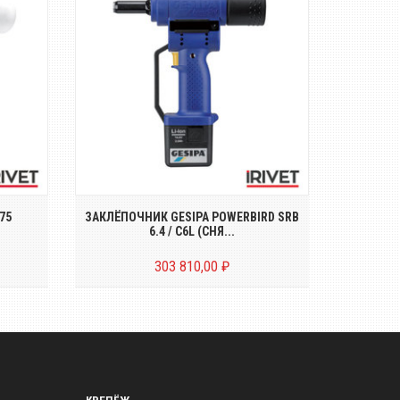
й
Аккумуляторный инструмент для
ных
установки обжимных болтов C6L
Электр
диаметр...
75
ЗАКЛЁПОЧНИК GESIPA POWERBIRD SRB
ЭЛЕКТРОД
6.4 / C6L (СНЯ...
303 810,00 ₽