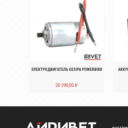
ент для
тов C6L
Электродвигатель заклёпочника
повыш
GESIPA POWERBIRD
RBIRD SRB
ЭЛЕКТРОДВИГАТЕЛЬ GESIPA POWERBIRD
АККУМ
20 290,00 ₽