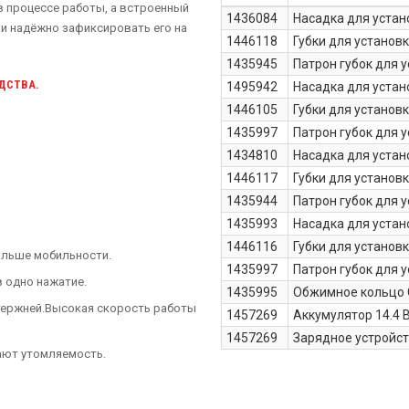
в процессе работы, а встроенный
1436084
Насадка для устан
ли надёжно зафиксировать его на
1446118
Губки для установ
1435945
Патрон губок для 
ОДСТВА.
1495942
Насадка для устан
1446105
Губки для установ
1435997
Патрон губок для 
1434810
Насадка для устан
1446117
Губки для установ
1435944
Патрон губок для 
1435993
Насадка для устан
1446116
Губки для установ
ольше мобильности.
1435997
Патрон губок для 
в одно нажатие.
1435995
Обжимное кольцо 
тержней.Высокая скорость работы
1457269
Аккумулятор 14.4 В 
1457269
Зарядное устройст
ают утомляемость.