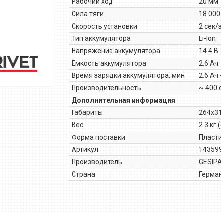
Рабочий ход
20 мм
Сила тяги
18 000
Скорость установки
2 сек/
Тип аккумулятора
Li-Ion
Напряжение аккумулятора
14.4 В
Ёмкость аккумулятора
2.6 Ач
Время зарядки аккумулятора, мин.
2.6 Ач
Производительность
~ 400 
Дополнительная информация
Габариты
264х3
Вес
2.3 кг
Форма поставки
Пласт
Артикул
14359
Производитель
GESIP
Страна
Герма