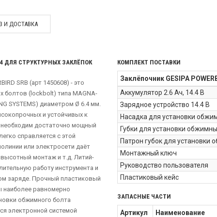
З И ДОСТАВКА
.4 ДЛЯ СТРУКТУРНЫХ ЗАКЛЁПОК
КОМПЛЕКТ ПОСТАВКИ
Заклёпочник GESIPA POWERBI
RD SRB (арт 1450608) - это
Аккумулятор 2.6 Ач, 14.4 В
 болтов (lockbolt) типа MAGNA-
NG SYSTEMS) диаметром Ø 6.4 мм.
Зарядное устройство 14.4 В
ысокопрочных и устойчивых к
Насадка для установки обжим
а необходим достаточно мощный
Губки для установки обжимных
легко справляется с этой
Патрон губок для установки о
молинии или электросети даёт
Монтажный ключ
 высотный монтаж и т.д. Литий-
Руководство пользователя
длительную работу инструмента и
Пластиковый кейс
ом заряде. Прочный пластиковый
ы наиболее равномерно
ЗАПАСНЫЕ ЧАСТИ
ановки обжимного болта
ся электронной системой
Артикул
Наименование