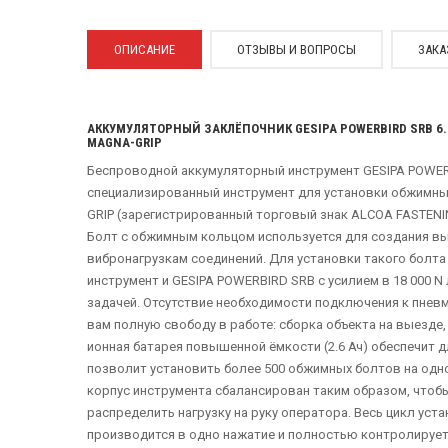
ОПИСАНИЕ
ОТЗЫВЫ И ВОПРОСЫ
ЗАКА
АККУМУЛЯТОРНЫЙ ЗАКЛЁПОЧНИК GESIPA POWERBIRD SRB 6
MAGNA-GRIP
Беспроводной аккумуляторный инструмент GESIPA POWERBI
специализированный инструмент для установки обжимных
GRIP (зарегистрированный торговый знак ALCOA FASTENI
Болт с обжимным кольцом используется для создания в
вибронагрузкам соединений. Для установки такого болт
инструмент и GESIPA POWERBIRD SRB с усилием в 18 000 N 
задачей. Отсутствие необходимости подключения к пнев
вам полную свободу в работе: сборка объекта на выезде,
ионная батарея повышенной ёмкости (2.6 Ач) обеспечит 
позволит установить более 500 обжимных болтов на одн
корпус инструмента сбалансирован таким образом, чтоб
распределить нагрузку на руку оператора. Весь цикл уст
производится в одно нажатие и полностью контролирует