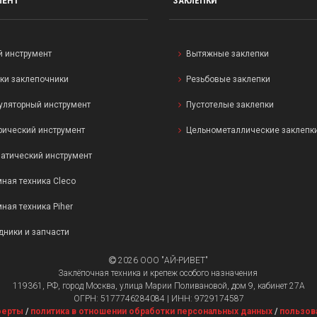
МЕНТ
ЗАКЛЁПКИ
й инструмент
Вытяжные заклепки
ки заклепочники
Резьбовые заклепки
уляторный инструмент
Пустотелые заклепки
рический инструмент
Цельнометаллические заклепк
атический инструмент
ная техника Cleco
ная техника Piher
дники и запчасти
2026 ООО "АЙ-РИВЕТ"
Заклёпочная техника и крепеж особого назначения
119361, РФ, город Москва, улица Марии Поливановой, дом 9, кабинет 27А
ОГРН: 5177746284084 | ИНН: 9729174587
ферты
/
политика в отношении обработки персональных данных
/
пользов