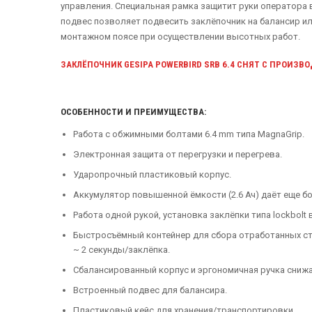
управления. Специальная рамка защитит руки оператора 
подвес позволяет подвесить заклёпочник на балансир и
монтажном поясе при осуществлении высотных работ.
ЗАКЛЁПОЧНИК GESIPA POWERBIRD SRB 6.4 СНЯТ С ПРОИЗВ
ОСОБЕННОСТИ И ПРЕИМУЩЕСТВА:
Работа с обжимными болтами 6.4 mm типа MagnaGrip.
Электронная защита от перегрузки и перегрева.
Ударопрочный пластиковый корпус.
Аккумулятор повышенной ёмкости (2.6 Ач) даёт еще б
Работа одной рукой, установка заклёпки типа lockbolt 
Быстросъёмный контейнер для сбора отработанных с
~ 2 секунды/заклёпка.
Сбалансированный корпус и эргономичная ручка сниж
Встроенный подвес для балансира.
Пластиковый кейс для хранения/транспортировки.