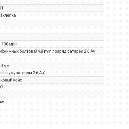
 Н
заклепка
 - 100 мин
обжимных болтов Ø 4.8 mm / заряд батареи 2.6 Ач
10 мм
 (с аккумулятором 2.6 Ач)
иковый кейс
97
A
ния