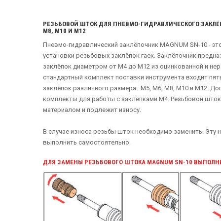
РЕЗЬБОВОЙ ШТОК ДЛЯ ПНЕВМО-ГИДРАВЛИЧЕСКОГО ЗАКЛЁПО
М8, M10 И M12
Пневмо-гидравлический заклёпочник MAGNUM SN-10 - эт
установки резьбовых заклёпок гаек. Заклёпочник предна
заклёпок диаметром от М4 до М12 из оцинкованной и не
стандартный комплект поставки инструмента входит пя
заклёпок различного размера: М5, М6, М8, М10 и М12. Д
комплекты для работы с заклёпками М4. Резьбовой што
материалом и подлежит износу.
В случае износа резьбы шток необходимо заменить. Эту
выполнить самостоятельно.
ДЛЯ ЗАМЕНЫ РЕЗЬБОВОГО ШТОКА MAGNUM SN-10 ВЫПОЛН