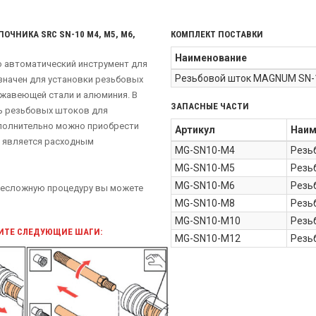
ЧНИКА SRC SN-10 М4, М5, М6,
КОМПЛЕКТ ПОСТАВКИ
Наименование
о автоматический инструмент для
Резьбовой шток MAGNUM SN-
значен для установки резьбовых
ржавеющей стали и алюминия. В
ЗАПАСНЫЕ ЧАСТИ
ть резьбовых штоков для
ополнительно можно приобрести
Артикул
Наим
к является расходным
MG-SN10-M4
Резь
MG-SN10-M5
Резь
MG-SN10-M6
Резь
 несложную процедуру вы можете
MG-SN10-M8
Резь
MG-SN10-M10
Резь
ИТЕ СЛЕДУЮЩИЕ ШАГИ:
MG-SN10-M12
Резь