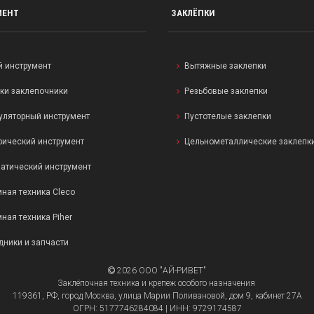
МЕНТ
ЗАКЛЁПКИ
й инструмент
Вытяжные заклепки
ки заклепочники
Резьбовые заклепки
уляторный инструмент
Пустотелые заклепки
рический инструмент
Цельнометаллические заклепк
атический инструмент
ная техника Cleco
ная техника Piher
дники и запчасти
2026 ООО "АЙ-РИВЕТ"
Заклёпочная техника и крепеж особого назначения
119361, РФ, город Москва, улица Марии Поливановой, дом 9, кабинет 27А
ОГРН: 5177746284084 | ИНН: 9729174587