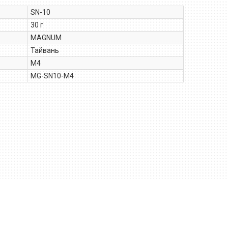
SN-10
30 г
MAGNUM
Тайвань
М4
MG-SN10-M4