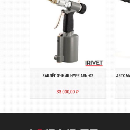
кий
Пневмо-гидравлический
бовых
полуавтоматический заклёпочник
з
...
для резьбовых ...
RL 50
ЗАКЛЁПОЧНИК HYPE ARN-02
АВТОМА
33 000,00 ₽