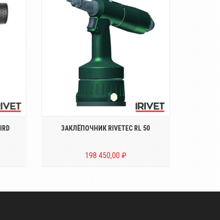
т для
Пневмо-гидравлический
Пн
ёпок
заклёпочник для резьбовых
полуавт
заклёпок размером о...
IRD
ЗАКЛЁПОЧНИК RIVETEC RL 50
ЗАК
198 450,00 ₽