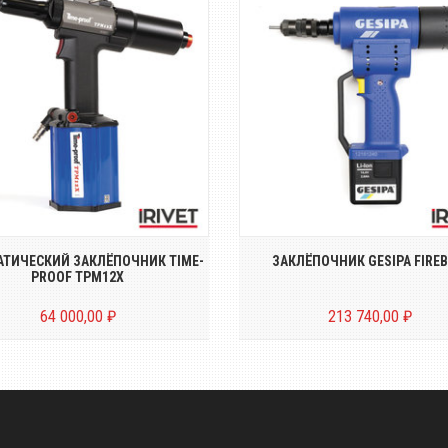
Пневмо-гидравлический
Аккумуляторный инструмен
аклёпочник для резьбовых
установки резьбовых закл
заклёпок размером о...
размером...
ТИЧЕСКИЙ ЗАКЛЁПОЧНИК TIME-
ЗАКЛЁПОЧНИК GESIPA FIREB
PROOF TPM12X
64 000,00 ₽
213 740,00 ₽