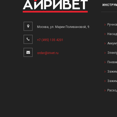
ИНСТРУ
Ручно
Москва, ул. Марии Поливановой, 9.
Насад
+7 (495) 135 4201
Аккум
Элект
order@irivet.ru
Пневм
Зажим
Зажим
Расхо