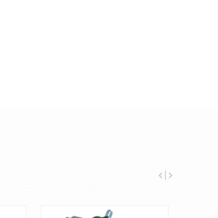
SRC SN-10 - пневмо-
гидравлический
заклёпочник для установки
резьбовых заклёпок от М4
до М12.