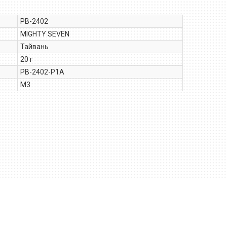
PB-2402
MIGHTY SEVEN
Тайвань
20 г
PB-2402-P1A
М3