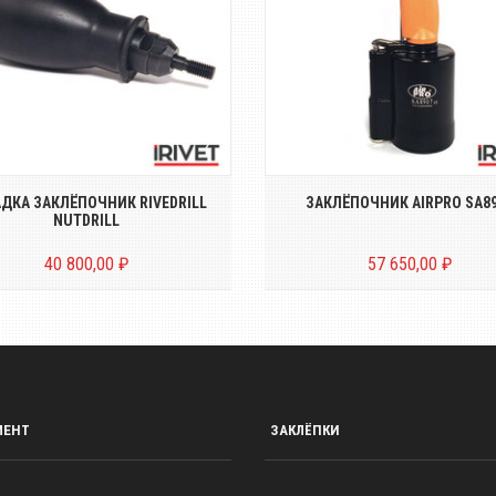
тер на дрель/шуруповёрт для
ПНЕВМОГИДРАВЛИЧЕСКИ
овки резьбовых заклёпок гаек
полуавтоматический заклёп
о...
для резьбовых з...
ДКА ЗАКЛЁПОЧНИК RIVEDRILL
ЗАКЛЁПОЧНИК AIRPRO SA8
NUTDRILL
40 800,00 ₽
57 650,00 ₽
МЕНТ
ЗАКЛЁПКИ