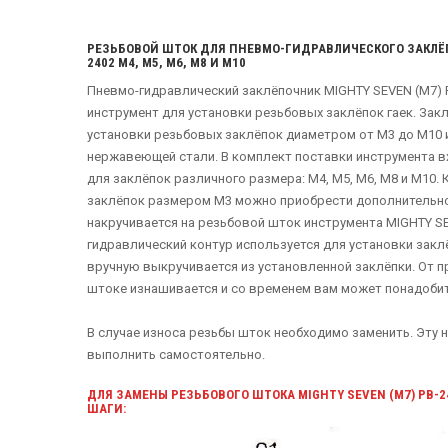
РЕЗЬБОВОЙ ШТОК ДЛЯ ПНЕВМО-ГИДРАВЛИЧЕСКОГО ЗАКЛЁП
2402 М4, М5, М6, М8 И М10
Пневмо-гидравлический заклёпочник MIGHTY SEVEN (M7) 
инструмент для установки резьбовых заклёпок гаек. Зак
установки резьбовых заклёпок диаметром от М3 до М10 
нержавеющей стали. В комплект поставки инструмента 
для заклёпок различного размера: М4, М5, М6, М8 и М10.
заклёпок размером М3 можно приобрести дополнительно.
накручивается на резьбовой шток инструмента MIGHTY SE
гидравлический контур используется для установки закл
вручную выкручивается из установленной заклёпки. От п
штоке изнашивается и со временем вам может понадобит
В случае износа резьбы шток необходимо заменить. Эту
выполнить самостоятельно.
ДЛЯ ЗАМЕНЫ РЕЗЬБОВОГО ШТОКА MIGHTY SEVEN (M7) PB
ШАГИ: