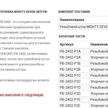
ОЧНИКА MIGHTY SEVEN (M7) PB-
КОМПЛЕКТ ПОСТАВКИ
Наименование
PB-2402
- это полуавтоматический
Резьбовой шток MIGHTY SEVE
лёпочник предназначен для
из алюминия, оцинкованной и
ЗАПАСНЫЕ ЧАСТИ
входит пять резьбовых штоков
 Комплект оснастки для установки
Артикул
Наименов
 Гаечная заклёпка
PB-2402-P1A
Резьбовой
VEN (M7) PB-2402, затем пневмо-
PB-2402-P2A
Упорная г
ёпки, после чего резьбовой шток
PB-2402-P1B
Резьбовой
рилагаемого усилия резьба на
PB-2402-P2B
Упорная г
ся замена штока.
PB-2402-P1C
Резьбовой
 несложную процедуру вы можете
PB-2402-P2C
Упорная г
PB-2402-P1D
Резьбовой
PB-2402-P2D
Упорная г
-2402 ВЫПОЛНИТЕ СЛЕДУЮЩИЕ
PB-2402-P1E
Резьбовой
PB-2402-P2E
Упорная г