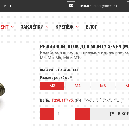
Пишите:
order@irivet.ru
РЕМОНТ
МЕНТ
ЗАКЛЁПКИ
КРЕПЁЖ
БЛОГ
РЕЗЬБОВОЙ ШТОК ДЛЯ MIGHTY SEVEN (M7
Резьбовой шток для пневмо-гидравлическо
M4, M5, M6, M8 и М10
ВЫБЕРИТЕ ПАРАМЕТРЫ
Размер резьбы, M:
M3
M4
M5
M
1 250,00 РУБ.
ЦЕНА:
(МИНИМАЛЬНЫЙ ЗАКАЗ: 1 ШТ)
В КО
-
+