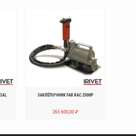
й
Пневмо-гидравлический
Пн
ых
заклёпочник для вытяжных
вертик
.
заклёпок диаметром о...
в
IAL
ЗАКЛЁПОЧНИК FAR RAC 2500P
ВЕРТИКАЛ
265 600,00 ₽