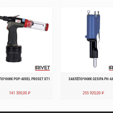
Пневмо-гидравлический
Пневмо-гидравлически
аклёпочник для вытяжных
заклёпочник для вытяжн
заклёпок диаметром о...
заклёпок диаметром о..
ПОЧНИК POP-AVDEL PROSET XT1
ЗАКЛЁПОЧНИК GESIPA PH-AX
141 300,00 ₽
255 920,00 ₽