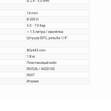
Ø 2.4 - 5.0 mm
14 mm
8 500 Н
5.0 - 7.0 бар
~ 1.5 литра / заклёпка
Штуцер БРС, резьба 1/4″
80x443 mm
1.8 кг
Пластиковый кейс
RIV536 / 4420100
RIVIT
Италия