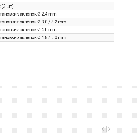
 (3 шт)
тановки заклёпок Ø 2.4 mm
тановки заклёпок Ø 3.0 / 3.2 mm
тановки заклёпок Ø 4.0 mm
тановки заклёпок Ø 4.8 / 5.0 mm
Пневмогидравлический
заклёпочник для
труднодоступных мест Rivit
RIV536