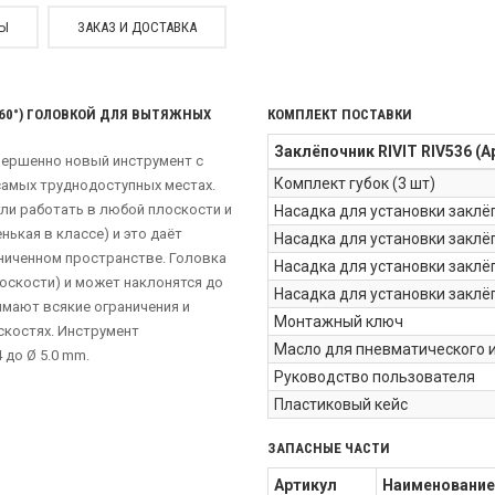
СЫ
ЗАКАЗ И ДОСТАВКА
60°) ГОЛОВКОЙ ДЛЯ ВЫТЯЖНЫХ
КОМПЛЕКТ ПОСТАВКИ
Заклёпочник RIVIT RIV536 (А
овершенно новый инструмент с
Комплект губок (3 шт)
самых труднодоступных местах.
ли работать в любой плоскости и
Насадка для установки заклё
нькая в классе) и это даёт
Насадка для установки заклёп
ниченном пространстве. Головка
Насадка для установки заклё
лоскости) и может наклонятся до
Насадка для установки заклёп
имают всякие ограничения и
Монтажный ключ
скостях. Инструмент
Масло для пневматического 
 до Ø 5.0 mm.
Руководство пользователя
Пластиковый кейс
ЗАПАСНЫЕ ЧАСТИ
Артикул
Наименование