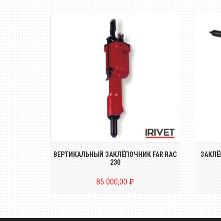
кий
Пневмо-гидравлический
яжных
вертикальный заклёпочник для
з
о...
вытяжных заклёпо...
2500P
ВЕРТИКАЛЬНЫЙ ЗАКЛЁПОЧНИК FAR RAC
ЗАКЛЁ
230
85 000,00 ₽