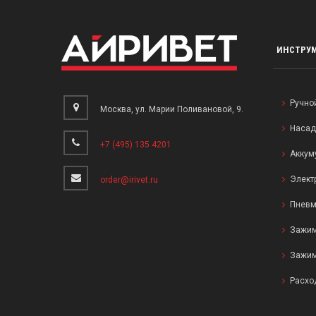
ИНСТРУ
Ручно
Москва, ул. Марии Поливановой, 9.
Насад
+7 (495) 135 4201
Аккум
Элект
order@irivet.ru
Пневм
Зажим
Зажим
Расхо