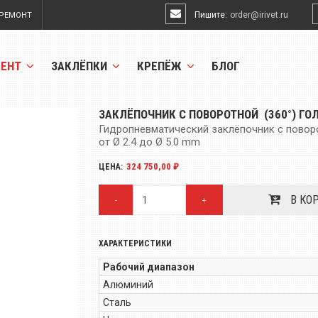
Пишите:
order@irivet.ru
РЕМОНТ
МЕНТ
ЗАКЛЁПКИ
КРЕПЁЖ
БЛОГ
ЗАКЛЁПОЧНИК С ПОВОРОТНОЙ (360°) ГОЛ
Гидропневматический заклёпочник с повор
от Ø 2.4 до Ø 5.0 mm
324 750,00 ₽
ЦЕНА:
В КО
-
+
ХАРАКТЕРИСТИКИ
Рабочий диапазон
Алюминий
Сталь