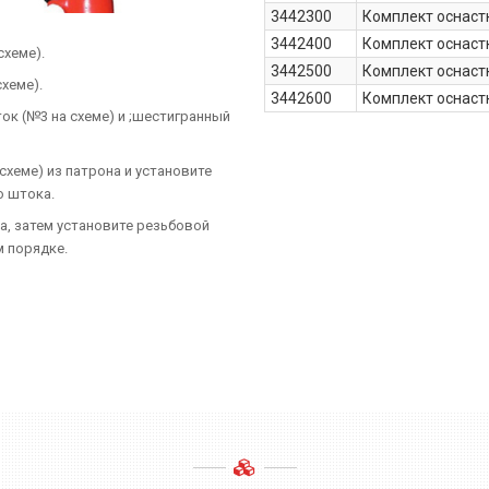
3442300
Комплект оснастк
3442400
Комплект оснастк
схеме).
3442500
Комплект оснастк
хеме).
3442600
Комплект оснастк
ок (№3 на схеме) и ;шестигранный
схеме) из патрона и установите
о штока.
, затем установите резьбовой
м порядке.