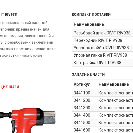
T RIV938
КОМПЛЕКТ ПОСТАВКИ
рофессиональный силовой
Наименование
лёпочник предназначен для
Резьбовой шток RIVIT RIV938
из алюминия, оцинкованной и
Переходник RIVIT RIV938
ты с резьбовыми заклёпками
Упорная шайба RIVIT RIV938
комплект поставки оснастка не
Упорная гайка RIVIT RIV938
а оснастки - несложная
Контргайка RIVIT RIV938
ЗАПАСНЫЕ ЧАСТИ
Артикул
Наименование
ЮЩИЕ ШАГИ:
3441100
Комплект оснастк
3441200
Комплект оснастк
3441300
Комплект оснастк
3441400
Комплект оснастк
3441500
Комплект оснастк
3441600
Комплект оснастк