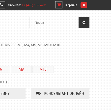
Звоните:
+7 (495) 135 4201
Корзина
0
T RIV938 М3, М4, М5, М6, М8 и М10
6
M8
M10
ЛЕКТ)
РЗИНУ
КОНСУЛЬТАНТ ОНЛАЙН