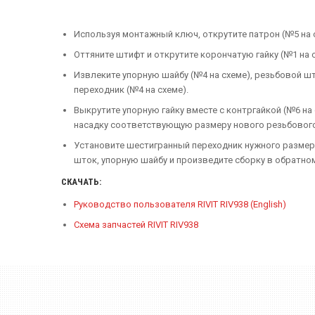
Используя монтажный ключ, открутите патрон (№5 на 
Оттяните штифт и открутите корончатую гайку (№1 на с
Извлеките упорную шайбу (№4 на схеме), резьбовой шт
переходник (№4 на схеме).
Выкрутите упорную гайку вместе с контргайкой (№6 на 
насадку соответствующую размеру нового резьбовог
Установите шестигранный переходник нужного размера
шток, упорную шайбу и произведите сборку в обратно
СКАЧАТЬ:
Руководство пользователя RIVIT RIV938 (English)
Схема запчастей RIVIT RIV938