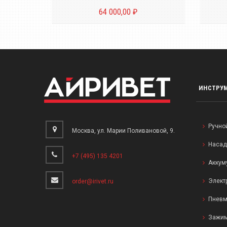
64 000,00 ₽
ИНСТРУ
Ручно
Москва, ул. Марии Поливановой, 9.
Насад
+7 (495) 135 4201
Аккум
Элект
order@irivet.ru
Пневм
Зажим