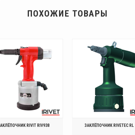
ПОХОЖИЕ ТОВАРЫ
Пневмо-гидравлический
Пневмо-гидравлически
аклёпочник для резьбовых
заклёпочник для резьбов
заклёпок размером о...
заклёпок размером о...
АКЛЁПОЧНИК RIVIT RIV938
ЗАКЛЁПОЧНИК RIVETEC RL 