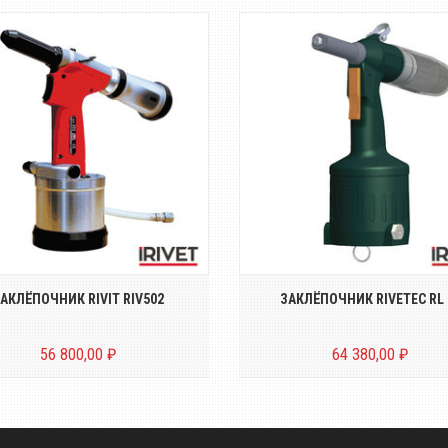
Пневмогидравлический
Пневмо-гидравлически
аклёпочник для вытяжных
заклёпочник для вытяжн
заклёпок диаметром от...
заклёпок диаметром о..
АКЛЁПОЧНИК RIVIT RIV502
ЗАКЛЁПОЧНИК RIVETEC RL 
56 800,00 ₽
64 380,00 ₽