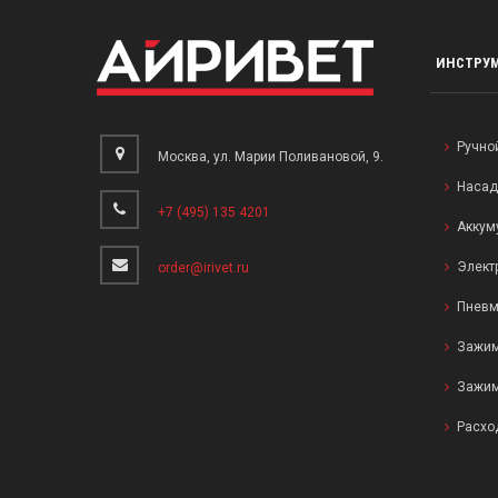
ИНСТРУ
Ручно
Москва, ул. Марии Поливановой, 9.
Насад
+7 (495) 135 4201
Аккум
Элект
order@irivet.ru
Пневм
Зажим
Зажим
Расхо