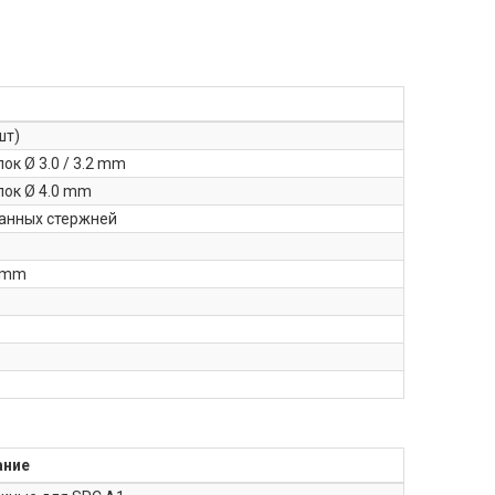
шт)
ок Ø 3.0 / 3.2 mm
пок Ø 4.0 mm
танных стержней
 mm
ание