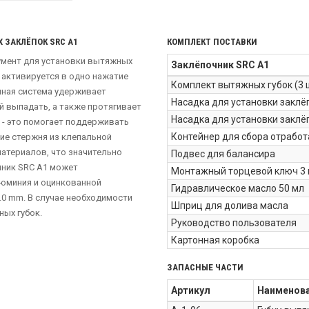
ЗАКЛЁПОК SRC A1
КОМПЛЕКТ ПОСТАВКИ
румент для установки вытяжных
Заклёпочник SRC A1
 активируется в одно нажатие
Комплект вытяжных губок (3 
мная система удерживает
Насадка для установки заклёп
й выпадать, а также протягивает
Насадка для установки заклё
 - это помогает поддерживать
Контейнер для сбора отрабо
ние стержня из клепальной
атериалов, что значительно
Подвес для балансира
чник SRC A1 может
Монтажный торцевой ключ 3
люминия и оцинкованной
Гидравлическое масло 50 мл
.0 mm. В случае необходимости
Шприц для долива масла
ых губок.
Руководство пользователя
Картонная коробка
ЗАПАСНЫЕ ЧАСТИ
Артикул
Наименов