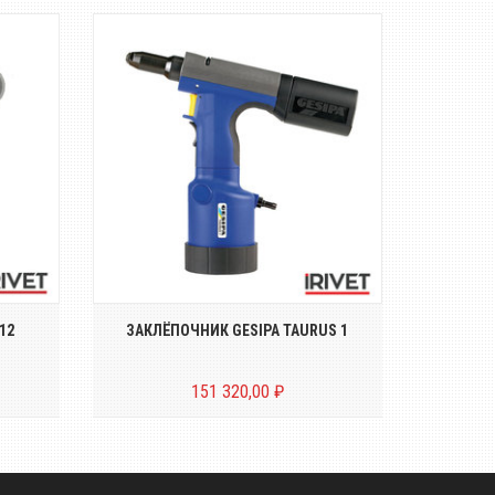
й
Пневмо-гидравлический
Пн
ых
заклёпочник для вытяжных
закл
.
заклёпок диаметром о...
зак
12
ЗАКЛЁПОЧНИК GESIPA TAURUS 1
ЗАКЛ
151 320,00 ₽