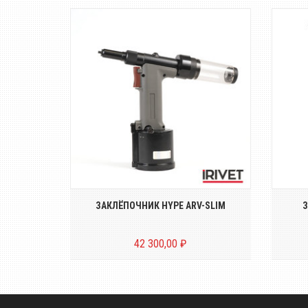
кий
Пневмо-гидравлический
яжных
заклёпочник для вытяжных
з
о...
заклёпок диаметром о...
URUS 1
ЗАКЛЁПОЧНИК HYPE ARV-SLIM
З
42 300,00 ₽