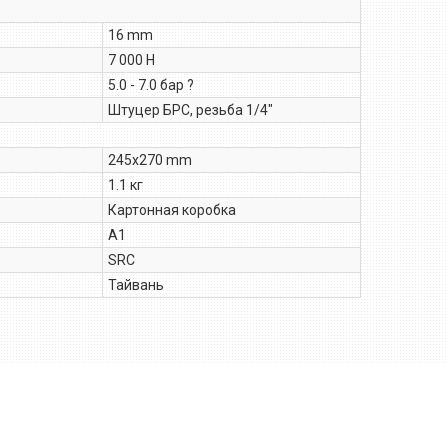
16 mm
7 000 Н
5.0 - 7.0 бар ?
Штуцер БРС, резьба 1/4″
245х270 mm
1.1 кг
Картонная коробка
A1
SRC
Тайвань