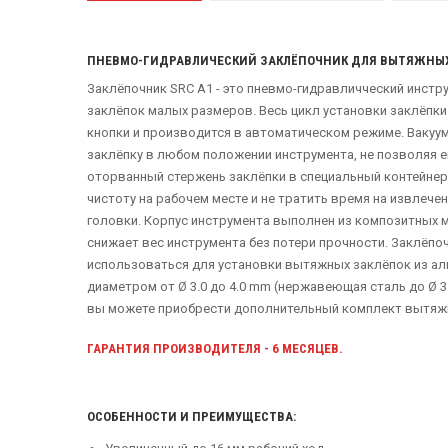
ПНЕВМО-ГИДРАВЛИЧЕСКИЙ ЗАКЛЁПОЧНИК ДЛЯ ВЫТЯЖНЫХ 
Заклёпочник SRC A1 - это пневмо-гидравличческий инст
заклёпок малых размеров. Весь цикл установки заклёпки
кнопки и производится в автоматическом режиме. Вакуу
заклёпку в любом положении инструмента, не позволяя е
оторванный стержень заклёпки в специальный контейнер
чистоту на рабочем месте и не тратить время на извлече
головки. Корпус инструмента выполнен из композитных м
снижает вес инструмента без потери прочности. Заклёпо
использоваться для установки вытяжных заклёпок из а
диаметром от Ø 3.0 до 4.0 mm (нержавеющая сталь до Ø 3
вы можете приобрести дополнительный комплект вытяжн
ГАРАНТИЯ ПРОИЗВОДИТЕЛЯ - 6 МЕСЯЦЕВ.
ОСОБЕННОСТИ И ПРЕИМУЩЕСТВА: