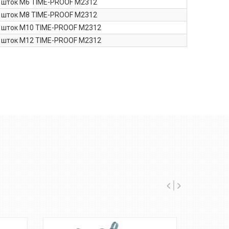
 шток М6 TIME-PROOF M2312
 шток М8 TIME-PROOF M2312
 шток М10 TIME-PROOF M2312
 шток М12 TIME-PROOF M2312
TIME-PROOF M2312X -
пневмо-гидравлический
заклёпочник для установки
резьбовых заклёпок от М3
до М12.