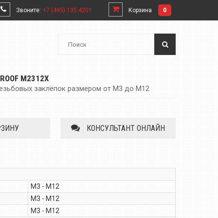
Звоните:
+7 (495) 135 4201
Корзина
0
ROOF M2312X
езьбовых заклёпок размером от М3 до М12
РЗИНУ
КОНСУЛЬТАНТ ОНЛАЙН
M3 - M12
M3 - M12
M3 - M12