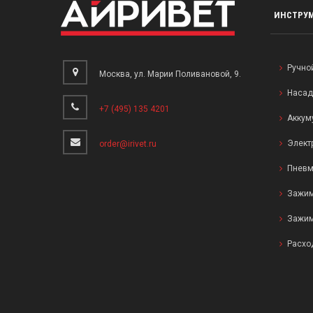
ИНСТРУ
Ручно
Москва, ул. Марии Поливановой, 9.
Насад
+7 (495) 135 4201
Аккум
Элект
order@irivet.ru
Пневм
Зажим
Зажим
Расхо