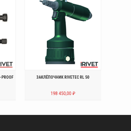
ой
Пневмо-гидравлический
Масло ги
2312X
заклёпочник для резьбовых
пн
заклёпок размером о...
-PROOF
ЗАКЛЁПОЧНИК RIVETEC RL 50
ГИДР
198 450,00 ₽