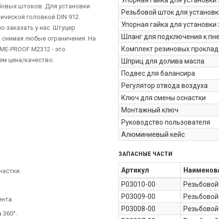
Упорная гайка для установки
ьбовых штоков. Для установки
Резьбовой шток для установк
ческой головкой DIN 912.
Упорная гайка для установки
 заказать у нас. Штуцер
Шланг для подключения к пн
 снимая любые ограничения. На
Комплект резиновых прокладо
ME-PROOF M2312 - это
м цена/качество.
Шприц для долива масла
Подвес для балансира
Регулятор отвода воздуха
Ключ для смены оснастки
Монтажный ключ
Руководство пользователя
Алюминиевый кейс
ЗАПАСНЫЕ ЧАСТИ
Артикул
Наименов
настки.
P03010-00
Резьбовой
P03009-00
Резьбовой
ента.
P03008-00
Резьбовой
 360°.