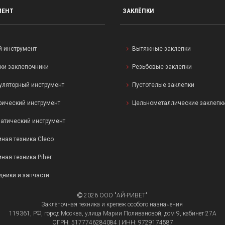
МЕНТ
ЗАКЛЁПКИ
й инструмент
Вытяжные заклепки
ки заклепочники
Резьбовые заклепки
уляторный инструмент
Пустотелые заклепки
рический инструмент
Цельнометаллические заклепк
атический инструмент
ная техника Cleco
ная техника Piher
дники и запчасти
2026 ООО "АЙ-РИВЕТ"
Заклёпочная техника и крепеж особого назначения
119361, РФ, город Москва, улица Марии Поливановой, дом 9, кабинет 27А
ОГРН: 5177746284084 | ИНН: 9729174587