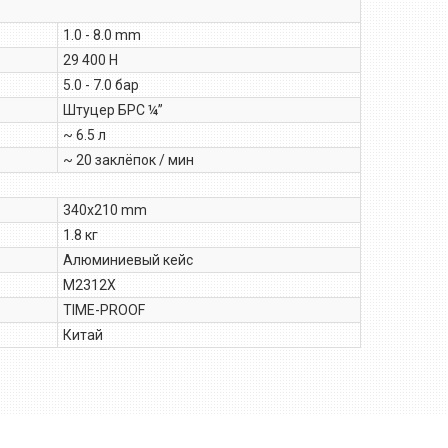
1.0 - 8.0 mm
29 400 Н
5.0 - 7.0 бар
Штуцер БРС ¼”
~ 6.5 л
~ 20 заклёпок / мин
340x210 mm
1.8 кг
Алюминиевый кейс
M2312X
TIME-PROOF
Китай