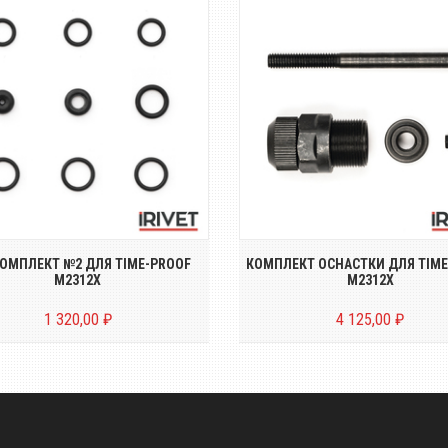
лект уплотнительных колец
Комплект дополнительн
ушного клапана заклёпочника
оснастки для TIME-PROOF M
TIME-...
М3, М4, М5, ...
ОМПЛЕКТ №2 ДЛЯ TIME-PROOF
КОМПЛЕКТ ОСНАСТКИ ДЛЯ TIME
M2312X
M2312X
1 320,00 ₽
4 125,00 ₽