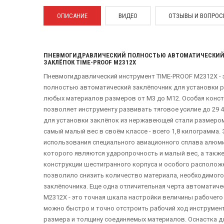
ОПИСАНИЕ
ВИДЕО
ОТЗЫВЫ И ВОПРО
ПНЕВМОГИДРАВЛИЧЕСКИЙ ПОЛНОСТЬЮ АВТОМАТИЧЕСКИЙ 
ЗАКЛЁПОК TIME-PROOF M2312X
Пневмогидравлический инструмент TIME-PROOF M2312X -
полностью автоматический заклёпочник для установки р
любых материалов размеров от М3 до М12. Особая конс
позволяет инструменту развивать тяговое усилие до 29 4
для установки заклёпок из нержавеющей стали размером
самый малый вес в своём классе - всего 1,8 килограмма. 
использования специального авиационного сплава алюм
которого являются ударопрочность и малый вес, а также
конструкции шестигранного корпуса и особого располож
позволило снизить количество материала, необходимого
заклёпочника. Еще одна отличительная черта автоматиче
M2312X - это точная шкала настройки величины рабочего
можно быстро и точно отстроить рабочий ход инструмен
размера и толщину соединяемых материалов. Оснастка дл