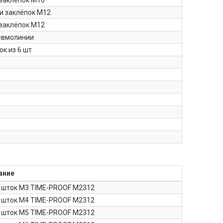
 заклёпок М10
и заклёпок М12
 заклёпок М12
евмолинии
к из 6 шт
ание
 шток М3 TIME-PROOF M2312
 шток М4 TIME-PROOF M2312
 шток М5 TIME-PROOF M2312