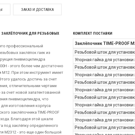
СЫ
ЗАКАЗ И ДОСТАВКА
ЗАКЛЁПОЧНИК ДЛЯ РЕЗЬБОВЫХ
КОМПЛЕКТ ПОСТАВКИ
Заклёпочник TIME-PROOF M
 это профессиональный
Резьбовой шток для установк
езьбовых заклёпок гаек из
трукция пневмоцилиндра
Упорная гайка для установки
00Н - этого более чем достаточно
Резьбовой шток для установк
 М12. При этом инструмент имеет
Упорная гайка для установки
Этого удалось достичь за счет
Резьбовой шток для установк
иния, отличительными чертами
Упорная гайка для установки
 за счет новой запатентованной
Резьбовой шток для установк
ения пневмоцилиндра, что
Упорная гайка для установки
 для изготовления корпуса
ского заклёпочника TIME-PROOF
Резьбовой шток для установк
 хода. Благодаря этой шкале
Упорная гайка для установки
та под заклёпку определенного
Резьбовой шток для установк
я M2312 - это еще один большой