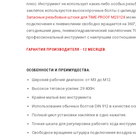
плюс. Инструмент не использует каких-либо особых рез
заклёпок используются высокопрочные болты с цилиндри
Запасные резьбовые штоки для TIME-PROOF M2312X
можно
подключения к пневмолинии свободно вращается на 360°,
сегодняшний день, пневмогидравлический заклёпочник TI
профессиональный инструмент с наилучшим соотношение
ГАРАНТИЯ ПРОИЗВОДИТЕЛЯ - 12 МЕСЯЦЕВ.
ОСОБЕННОСТИ И ПРЕИМУЩЕСТВА:
Широкий рабочий диапазон: от М3 до М12.
Высокое тяговое усилие: 29 400Н.
Крайне малый вес инструмента.
Использование обычных болтов DIN 912 в качестве ос
Полный цикл установки заклёпки в одно нажатие.
Точная шкала для регулировки рабочего хода инструм
Свободное вращение штуцера подключения воздуха на