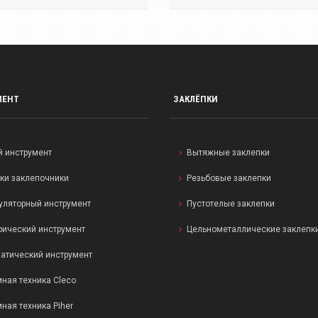
МЕНТ
ЗАКЛЁПКИ
й инструмент
Вытяжные заклепки
ки заклепочники
Резьбовые заклепки
уляторный инструмент
Пустотелые заклепки
рический инструмент
Цельнометаллические заклепк
атический инструмент
ная техника Cleco
ная техника Piher