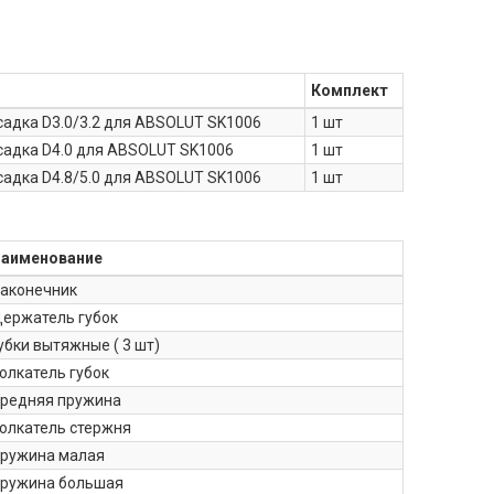
Комплект
садка D3.0/3.2 для ABSOLUT SK1006
1 шт
садка D4.0 для ABSOLUT SK1006
1 шт
садка D4.8/5.0 для ABSOLUT SK1006
1 шт
аименование
аконечник
ержатель губок
убки вытяжные ( 3 шт)
олкатель губок
редняя пружина
олкатель стержня
ружина малая
ружина большая