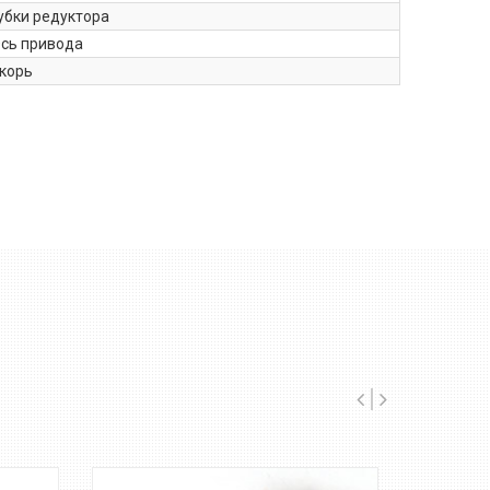
убки редуктора
сь привода
корь
ABSOLUT (SKYTOOLS) SK1006
- электрический
заклёпочник для установки
вытяжных заклёпок 3.0 - 5.0
mm