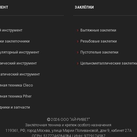
МЕНТ
ЗАКЛЁПКИ
й инструмент
Вытяжные заклепки
ки заклепочники
Резьбовые заклепки
уляторный инструмент
Пустотелые заклепки
рический инструмент
Цельнометаллические заклепк
атический инструмент
ная техника Cleco
ная техника Piher
дники и запчасти
2026 ООО "АЙ-РИВЕТ"
Заклёпочная техника и крепеж особого назначения
119361, РФ, город Москва, улица Марии Поливановой, дом 9, кабинет 27А
ОГРН: 5177746284084 | ИНН: 9729174587