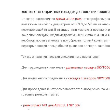
КОМПЛЕКТ СТАНДАРТНЫХ НАСАДОК ДЛЯ ЭЛЕКТРИЧЕСКОГО 
Электро-заклёпочник
ABSOLUT SK1006
- это профессион
вытяжных заклёпок диаметром от Ø 3.0 до 5.0 мм из алю
нержавеющей стали. В стандартный комплект поставки в
заклёпок следующих диаметров: Ø 3.0 / 3.2 mm, Ø 4.0 и Ø 4.
необходимости вы можете приобрести полный комплект 
перекрывающий весь рабочий диапазон электро-заклёп
Так же в наличии насадки специального назначения:
Для труднодоступных мест -
удлиненная насадка SKYTOOL
Для подвижного соединения -
насадка с зазором SKYTOO
Для проведения быстрого самостоятельного ремонта мы
готовые ремкомплекты:
-
ремкоплект №1 для ABSOLUT SK1006