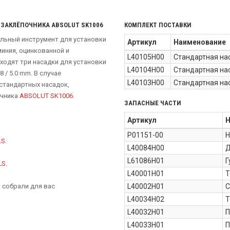
ЗАКЛЁПОЧНИКА ABSOLUT SK1006
КОМПЛЕКТ ПОСТАВКИ
альный инструмент для установки
Артикул
Наименование
миния, оцинкованной и
L40105H00
Стандартная на
ходят три насадки для установки
L40104H00
Стандартная на
8 / 5.0 mm. В случае
L40103H00
Стандартная на
стандартных насадок,
очника
ABSOLUT SK1006
.
ЗАПАСНЫЕ ЧАСТИ
Артикул
Н
P01151-00
Н
S.
L40084H00
Д
L61086H01
Г
LS.
L40001H01
Т
 собрали для вас
L40002H01
С
L40034H02
Т
L40032H01
П
L40033H01
П