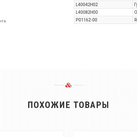
L40042H02
Г
L40082H00
О
P01162-00
Я
ента.
ПОХОЖИЕ ТОВАРЫ