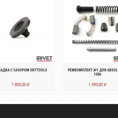
дка SKYTOOLS для вытяжной
Ремкомплект №1 для
пки для создания подвижного
электрического заклёпочн
сое...
ABSOLUT SK1006
САДКА С ЗАЗОРОМ SKYTOOLS
РЕМКОМПЛЕКТ №1 ДЛЯ ABSOL
1006
1 800,00 ₽
1 595,00 ₽