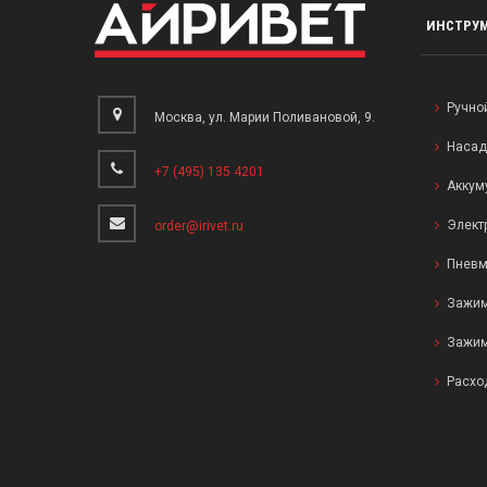
ИНСТРУ
Ручно
Москва, ул. Марии Поливановой, 9.
Насад
+7 (495) 135 4201
Аккум
Элект
order@irivet.ru
Пневм
Зажим
Зажим
Расхо