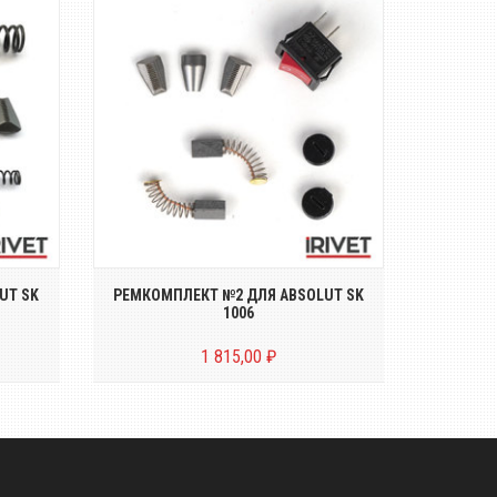
Ремкомплект №2 для
Насадк
ика
электрического заклёпочника
в
ABSOLUT SK1006
UT SK
РЕМКОМПЛЕКТ №2 ДЛЯ ABSOLUT SK
УДЛИНЁ
1006
1 815,00 ₽