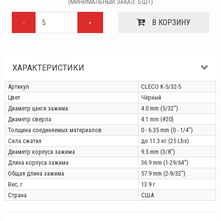
(МИНИМАЛЬНЫЙ ЗАКАЗ: 5 ШТ)
В КОРЗИНУ
-
+
ХАРАКТЕРИСТИКИ
Артикул
CLECO K-5/32-5
Цвет
Чёрный
Диаметр цанги зажима
4.0 mm (5/32")
Диаметр сверла
4.1 mm (#20)
Толщина соединяемых материалов
0 - 6.35 mm (0 - 1/4")
Сила сжатия
до 11.3 кг (25 Lbs)
Диаметр корпуса зажима
9.5 mm (3/8")
Длина корпуса зажима
36.9 mm (1-29/64")
Общая длина зажима
57.9 mm (2-9/32")
Вес, г
13.9 г
Страна
США