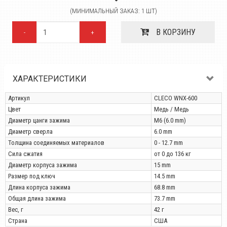
(МИНИМАЛЬНЫЙ ЗАКАЗ: 1 ШТ)
В КОРЗИНУ
-
+
ХАРАКТЕРИСТИКИ
Артикул
CLECO WNX-600
Цвет
Медь / Медь
Диаметр цанги зажима
М6 (6.0 mm)
Диаметр сверла
6.0 mm
Толщина соединяемых материалов
0 - 12.7 mm
Сила сжатия
от 0 до 136 кг
Диаметр корпуса зажима
15 mm
Размер под ключ
14.5 mm
Длина корпуса зажима
68.8 mm
Общая длина зажима
73.7 mm
Вес, г
42 г
Страна
США