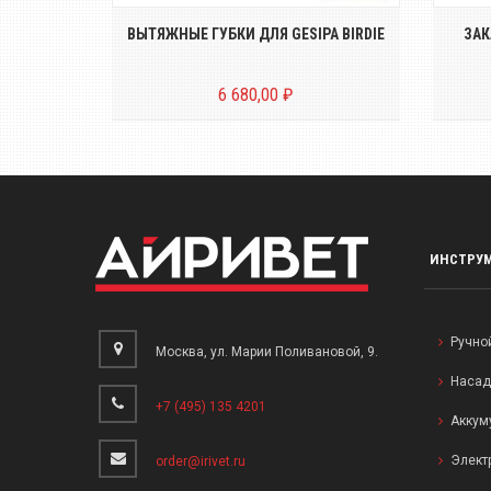
В БОКСЕ L-
ВЫТЯЖНЫЕ ГУБКИ ДЛЯ GESIPA BIRDIE
ЗАК
6 680,00 ₽
ИНСТРУ
Ручно
Москва, ул. Марии Поливановой, 9.
Насад
+7 (495) 135 4201
Аккум
Элект
order@irivet.ru