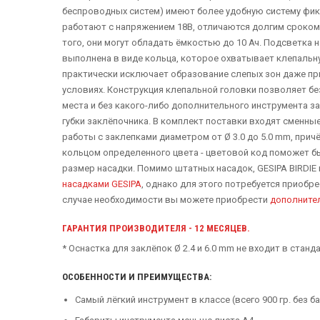
беспроводных систем) имеют более удобную систему фик
работают с напряжением 18В, отличаются долгим сроко
того, они могут обладать ёмкостью до 10 Ач. Подсветка 
выполнена в виде кольца, которое охватывает клепальну
практически исключает образование слепых зон даже пр
условиях. Конструкция клепальной головки позволяет без
места и без какого-либо дополнительного инструмента з
губки заклёпочника. В комплект поставки входят сменны
работы с заклепками диаметром от Ø 3.0 до 5.0 mm, прич
кольцом определенного цвета - цветовой код поможет бы
размер насадки. Помимо штатных насадок, GESIPA BIRDIE
насадками GESIPA
, однако для этого потребуется приобр
случае необходимости вы можете приобрести
дополните
ГАРАНТИЯ ПРОИЗВОДИТЕЛЯ - 12 МЕСЯЦЕВ.
* Оснастка для заклёпок Ø 2.4 и 6.0 mm не входит в стан
ОСОБЕННОСТИ И ПРЕИМУЩЕСТВА:
Самый лёгкий инструмент в классе (всего 900 гр. без б