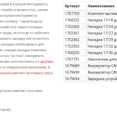
сации в корпусе инструмента,
Артикул
Наименование
м службы и мощностью, кроме
1707703
Комплект вытяжн
на корпусе инструмента
1760252
Насадка 17/18 д
ю головку - такой подход
1752360
Насадка 17/24 дл
и работе в самых сложных
 труда, не отходя от рабочего
1752361
Насадка 17/27 д
аменить насадку или почистить
1752362
Насадка 17/29 д
е насадки необходимые для
1752363
Насадка 17/32 дл
ём, каждая насадка помечена
1760255
Насадка 17/36 д
стро "на глаз" определить
1707731
Наконечник для
 можно использовать и с
другими
1679689
Аккумулятор CAS 
ести специальный наконечник. В
1679690
Аккумулятор CAS 
льный комплект вытяжных губок
.
1679694
Зарядное устрой
дартный комплект поставки.
атареи).