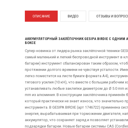
ОПИСАНИЕ
ВИДЕО
ОТЗЫВЫ И ВОПРО
АККУМУЛЯТОРНЫЙ ЗАКЛЁПОЧНИК GESIPA BIRDIE С ОДНИМ
БОКСЕ
Супер-новинка от лидера рынка заклёпочной техники GESIPA
самый маленький и легкий беспроводной инструмент в клас
батареи) инструмент сбалансирован таким образом, чтоб
протяжении долгого времени не чувствуя усталости. Име
легко поместится на листе бумаги формата А4), инструме
тягового усилия (10 кН), что вместе с большим рабочим х
устанавливать любые заклепки диаметром до Ø 5.0 mm из
mm из алюминия. В конструкции заклёпочника применён 
который практически не знает износа, что значительно 
инструмента. В GESIPA BIRDIE (арт 1746722) применена си
энергия, вырабатываемая при торможении двигателя, на
аккумулятор, что сохраняет заряд и позволяет устанавл
подзарядки батареи. Новые батареи системы CAS (Cordless