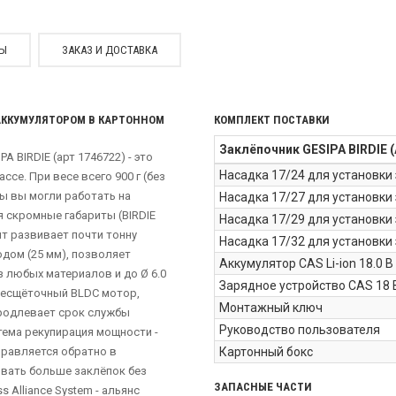
СЫ
ЗАКАЗ И ДОСТАВКА
 АККУМУЛЯТОРОМ В КАРТОННОМ
КОМПЛЕКТ ПОСТАВКИ
Заклёпочник GESIPA BIRDIE (
 BIRDIE (арт 1746722) - это
Насадка 17/24 для установки 
се. При весе всего 900 г (без
ы вы могли работать на
Насадка 17/27 для установки
я скромные габариты (BIRDIE
Насадка 17/29 для установки
нт развивает почти тонну
Насадка 17/32 для установки 
одом (25 мм), позволяет
Аккумулятор CAS Li-ion 18.0 В 
 любых материалов и до Ø 6.0
Зарядное устройство CAS 18 
бесщёточный BLDC мотор,
Монтажный ключ
продлевает срок службы
Руководство пользователя
стема рекупирация мощности -
правляется обратно в
Картонный бокс
ивать больше заклёпок без
ЗАПАСНЫЕ ЧАСТИ
 Alliance System - альянс