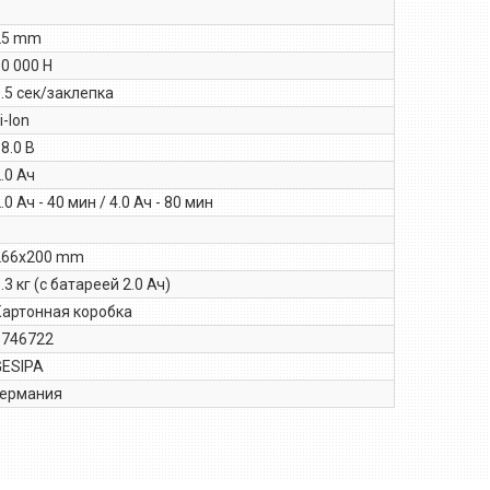
25 mm
0 000 Н
.5 сек/заклепка
i-Ion
8.0 В
.0 Ач
.0 Ач - 40 мин / 4.0 Ач - 80 мин
266х200 mm
.3 кг (с батареей 2.0 Ач)
Картонная коробка
1746722
GESIPA
Германия