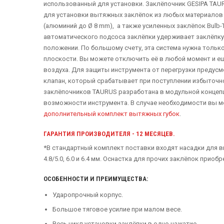
использованный для установки. Заклёпочник GESIPA TAUR
для установки вытяжных заклёпок из любых материалов
(алюминий до Ø 8 mm), а также усиленных заклёпок Bulb-Ti
автоматического подсоса заклёпки удерживает заклёпку
положении. По большому счету, эта система нужна тольк
плоскости. Вы можете отключить её в любой момент и е
воздуха. Для защиты инструмента от перегрузки предус
клапан, который срабатывает при поступлении избыточно
заклёпочников TAURUS разработана в модульной концепц
возможности инструмента. В случае необходимости вы 
дополнительный комплект вытяжных губок
.
ГАРАНТИЯ ПРОИЗВОДИТЕЛЯ - 12 МЕСЯЦЕВ.
*В стандартный комплект поставки входят насадки для
4.8/5.0, 6.0 и 6.4 мм. Оснастка для прочих заклёпок приоб
ОСОБЕННОСТИ И ПРЕИМУЩЕСТВА:
Ударопрочный корпус.
Большое тяговое усилие при малом весе.
Весь цикл установки заклёпки в одно нажатие.