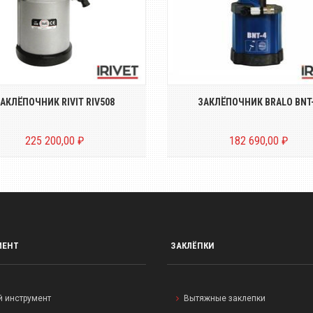
Пневмо-гидравлический
Пневмо-гидравлически
аклёпочник для вытяжных
заклёпочник для вытяжн
заклёпок диаметром о...
заклёпок диаметром о..
АКЛЁПОЧНИК RIVIT RIV508
ЗАКЛЁПОЧНИК BRALO BNT
225 200,00 ₽
182 690,00 ₽
МЕНТ
ЗАКЛЁПКИ
й инструмент
Вытяжные заклепки