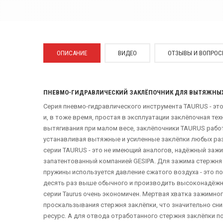
ОПИСАНИЕ
ВИДЕО
ОТЗЫВЫ И ВОПРО
ПНЕВМО-ГИДРАВЛИЧЕСКИЙ ЗАКЛЁПОЧНИК ДЛЯ ВЫТЯЖНЫХ 
Серия пневмо-гидравлического инструмента TAURUS - э
и, в тоже время, простая в эксплуатации заклёпочная те
вытягивания при малом весе, заклёпочники TAURUS работ
устанавливая вытяжные и усиленные заклёпки любых ра
серии TAURUS - это не имеющий аналогов, надёжный заж
запатентованный компанией GESIPA. Для зажима стержн
пружины используется давление сжатого воздуха - это п
десять раз выше обычного и производить высоконадёжн
серии Taurus очень экономичен. Мертвая хватка зажимног
проскальзывания стержня заклёпки, что значительно сниж
ресурс. А для отвода отработанного стержня заклёпки п