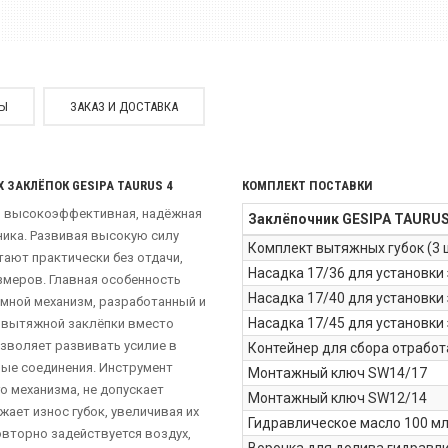
СЫ
ЗАКАЗ И ДОСТАВКА
ЗАКЛЁПОК GESIPA TAURUS 4
КОМПЛЕКТ ПОСТАВКИ
то высокоэффективная, надёжная
Заклёпочник GESIPA TAURUS 
хника. Развивая высокую силу
Комплект вытяжных губок (3 
ают практически без отдачи,
Насадка 17/36 для установки 
змеров. Главная особенность
Насадка 17/40 для установки
имной механизм, разработанный и
Насадка 17/45 для установки
я вытяжной заклёпки вместо
озволяет развивать усилие в
Контейнер для сбора отрабо
ые соединения. Инструмент
Монтажный ключ SW14/17
о механизма, не допускает
Монтажный ключ SW12/14
ает износ губок, увеличивая их
Гидравлическое масло 100 м
овторно задействуется воздух,