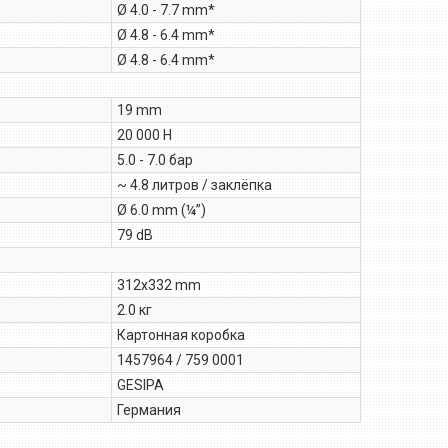
Ø 4.0 - 7.7 mm*
Ø 4.8 - 6.4 mm*
Ø 4.8 - 6.4 mm*
19 mm
20 000 Н
5.0 - 7.0 бар
~ 4.8 литров / заклёпка
Ø 6.0 mm (¼”)
79 dB
312x332 mm
2.0 кг
Картонная коробка
1457964 / 759 0001
GESIPA
Германия