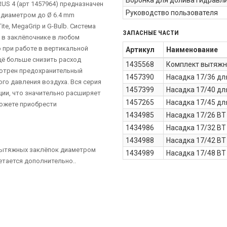
Воронка для долива гидравл
US 4 (арт 1457964) предназначен
Руководство пользователя
 диаметром до Ø 6.4 mm
te, MegaGrip и G-Bulb. Система
ЗАПАСНЫЕ ЧАСТИ
 в заклёпочнике в любом
о при работе в вертикальной
Артикул
Наименование
щё больше снизить расход
1435568
Комплект вытяжны
мотрен предохранительный
1457390
Насадка 17/36 для
го давления воздуха. Вся серия
1457399
Насадка 17/40 дл
ии, что значительно расширяет
1457265
Насадка 17/45 дл
можете приобрести
1434985
Насадка 17/26 BT 
1434986
Насадка 17/32 BT 
1434988
Насадка 17/42 BT 
 вытяжных заклёпок диаметром
1434989
Насадка 17/48 BT 
ретается дополнительно..