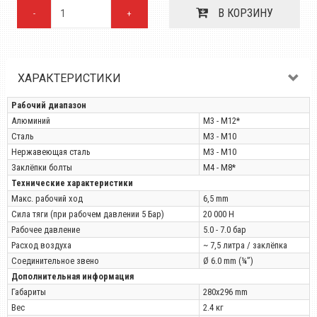
В КОРЗИНУ
-
+
ХАРАКТЕРИСТИКИ
Рабочий диапазон
Алюминий
М3 - М12*
Сталь
M3 - M10
Нержавеющая сталь
M3 - M10
Заклёпки болты
M4 - M8*
Технические характеристики
Макс. рабочий ход
6,5 mm
Сила тяги (при рабочем давлении 5 Бар)
20 000 Н
Рабочее давление
5.0 - 7.0 бар
Расход воздуха
~ 7,5 литра / заклёпка
Соединительное звено
Ø 6.0 mm (¼”)
Дополнительная информация
Габариты
280x296 mm
Вес
2.4 кг