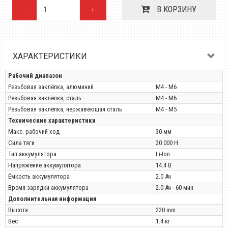
В КОРЗИНУ
-
+
ХАРАКТЕРИСТИКИ
Рабочий диапазон
Резьбовая заклёпка, алюминий
М4 - М6
Резьбовая заклёпка, сталь
М4 - М6
Резьбовая заклёпка, нержавеющая сталь
М4 - М5
Технические характеристики
Макс. рабочий ход
30 мм
Сила тяги
20 000 Н
Тип аккумулятора
Li-Ion
Напряжение аккумулятора
14.4 В
Ёмкость аккумулятора
2.0 Ач
Время зарядки аккумулятора
2.0 Ач - 60 мин
Дополнительная информация
Высота
220 mm
Вес
1.4 кг