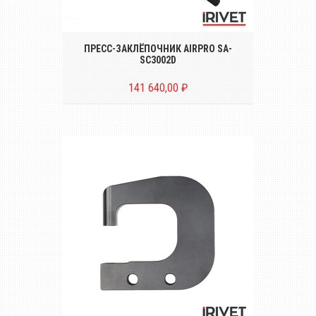
Пресс-заклёпочник для установки
заклёпок диаметром до Ø 4.8
ПРЕСС-ЗАКЛЁПОЧНИК AIRPRO SA-
SC3002D
141 640,00 ₽
Скоба под лонжерон SA-PL25 для пресс-
заклёпочников AIRPRO серии SA-SC3000