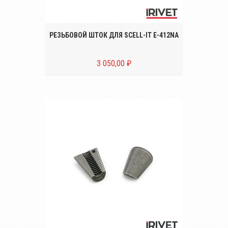
гидравлического заклёпочника SCELL-IT
E-412NA M3, M4, M5, M6, M8, М10 и М12
РЕЗЬБОВОЙ ШТОК ДЛЯ SCELL-IT E-412NA
3 050,00 ₽
Комплект вытяжных губок (2 штуки) для
заклёпочника MASTERFIX EZM 1000