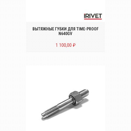
Комплект вытяжных губок (3 штуки) для
пневмо-гидравлического заклёпочника
TIME-PROOF N640GV
ВЫТЯЖНЫЕ ГУБКИ ДЛЯ TIME-PROOF
N640GV
1 100,00 ₽
Резьбовой шток для пневмо-